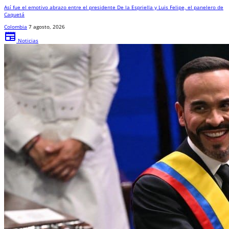
Así fue el emotivo abrazo entre el presidente De la Espriella y Luis Felipe, el panelero de
Caquetá
Colombia
7 agosto, 2026
newspaper
Noticias