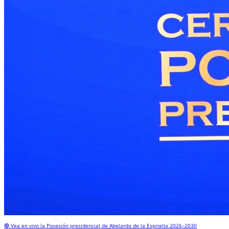
🔴 Vea en vivo la Posesión presidencial de Abelardo de la Espriella 2026–2030