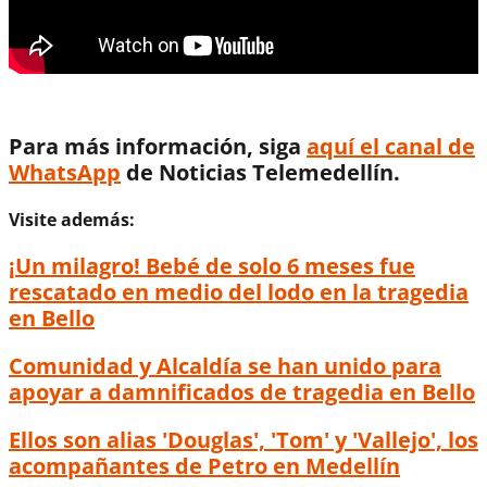
Para más información, siga
aquí el canal de
WhatsApp
de Noticias Telemedellín.
Visite además:
¡Un milagro! Bebé de solo 6 meses fue
rescatado en medio del lodo en la tragedia
en Bello
Comunidad y Alcaldía se han unido para
apoyar a damnificados de tragedia en Bello
Ellos son alias 'Douglas', 'Tom' y 'Vallejo', los
acompañantes de Petro en Medellín