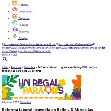
newspaper
Noticias
visibility
Contenidos
sports_and_outdoors
Deportes
podcasts
Podcast
school
Academy
mic
Contigo
https://www.facebook.com/telemedellin.tv
https://x.com/Telemedellin
https://www.tiktok.com/@telemedellin
https://www.instagram.com/telemedellin
https://www.youtube.com/@telemedellin
Señal en vivo
search
Inicio
»
Noticias
»
Colombia
»
Reforma laboral, tragedia en Bello y DIM: vea las
tendencias para este 26 de junio
26 junio, 2025
Colombia
Reforma laboral, tragedia en Bello y DIM: vea las