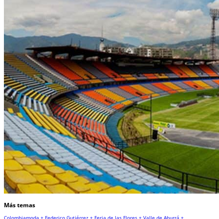
Más temas
Colombiamoda +
Federico Gutiérrez +
Feria de las Flores +
Valle de Aburrá +