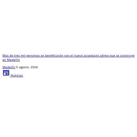
Más de tres mil personas se beneficiarán con el nuevo acueducto aéreo que se construye
en Medellín
Medellín
5 agosto, 2026
newspaper
Noticias