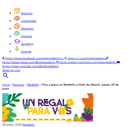
newspaper
Noticias
visibility
Contenidos
sports_and_outdoors
Deportes
podcasts
Podcast
school
Academy
mic
Contigo
https://www.facebook.com/telemedellin.tv
https://x.com/Telemedellin
https://www.tiktok.com/@telemedellin
https://www.instagram.com/telemedellin
https://www.youtube.com/@telemedellin
Señal en vivo
search
Inicio
»
Noticias
»
Medellín
»
Pico y placa en Medellín y Valle de Aburrá, jueves 20 de
junio
20 junio, 2024
Medellín