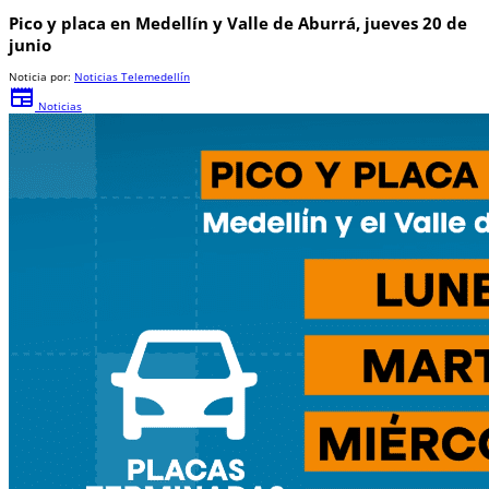
Pico y placa en Medellín y Valle de Aburrá, jueves 20 de
junio
Noticia por:
Noticias Telemedellín
newspaper
Noticias