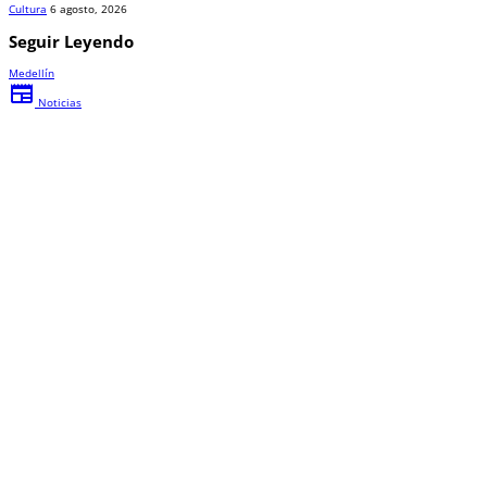
Cultura
6 agosto, 2026
Seguir Leyendo
Medellín
newspaper
Noticias