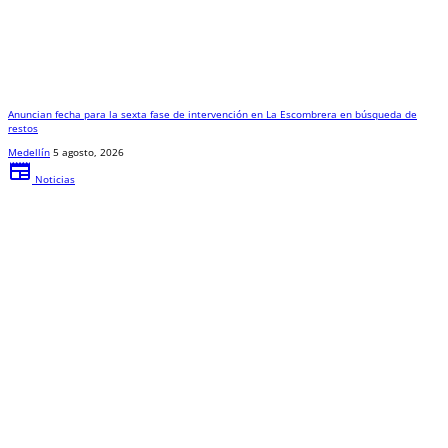
Anuncian fecha para la sexta fase de intervención en La Escombrera en búsqueda de
restos
Medellín
5 agosto, 2026
newspaper
Noticias