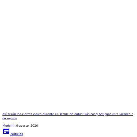
Así serán los cierres viales durante el Desfile de Autos Clásicos y Antiguos este viernes 7
de agosto
Medellín
6 agosto, 2026
newspaper
Noticias