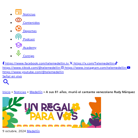
newspaper
Noticias
visibility
Contenidos
sports_and_outdoors
Deportes
podcasts
Podcast
school
Academy
mic
Contigo
https://www.facebook.com/telemedellin.tv
https://x.com/Telemedellin
https://www.tiktok.com/@telemedellin
https://www.instagram.com/telemedellin
https://www.youtube.com/@telemedellin
Señal en vivo
search
Inicio
»
Noticias
»
Medellín
»
A sus 81 años, murió el cantante venezolano Rudy Márquez
9 octubre, 2024
Medellín