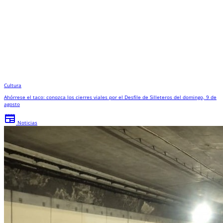
Cultura
Ahórrese el taco: conozca los cierres viales por el Desfile de Silleteros del domingo, 9 de
agosto
newspaper
Noticias