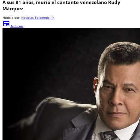
A sus 81 años, murió el cantante venezolano Rudy
Márquez
Noticia por:
Noticias Telemedellín
newspaper
Noticias