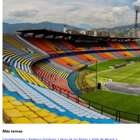
Más temas
Colombiamoda +
Federico Gutiérrez +
Feria de las Flores +
Valle de Aburrá +