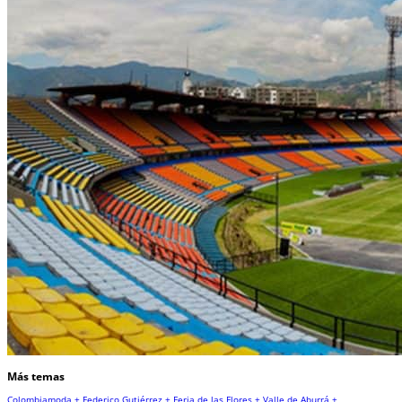
Más temas
Colombiamoda +
Federico Gutiérrez +
Feria de las Flores +
Valle de Aburrá +