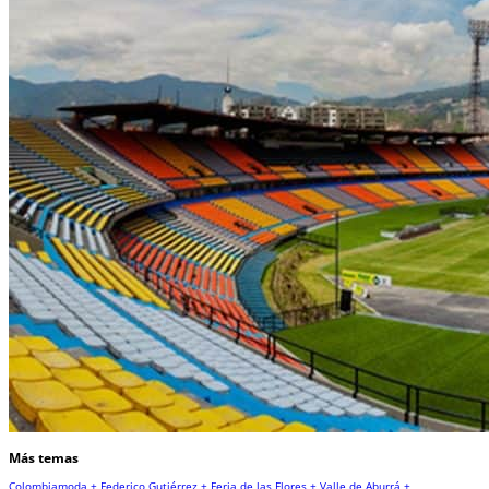
Más temas
Colombiamoda +
Federico Gutiérrez +
Feria de las Flores +
Valle de Aburrá +