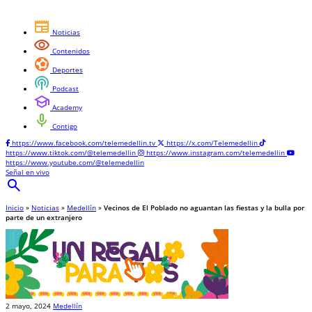
newspaper
Noticias
visibility
Contenidos
sports_and_outdoors
Deportes
podcasts
Podcast
school
Academy
mic
Contigo
https://www.facebook.com/telemedellin.tv
https://x.com/Telemedellin
https://www.tiktok.com/@telemedellin
https://www.instagram.com/telemedellin
https://www.youtube.com/@telemedellin
Señal en vivo
search
Inicio
»
Noticias
»
Medellín
»
Vecinos de El Poblado no aguantan las fiestas y la bulla por
parte de un extranjero
2 mayo, 2024
Medellín