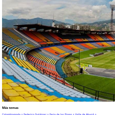
Más temas
Colombiamoda +
Federico Gutiérrez +
Feria de las Flores +
Valle de Aburrá +