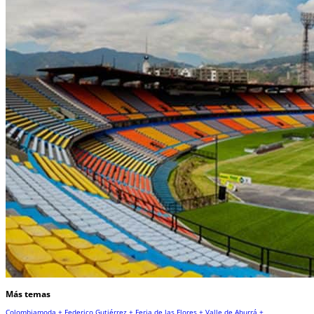
Más temas
Colombiamoda +
Federico Gutiérrez +
Feria de las Flores +
Valle de Aburrá +