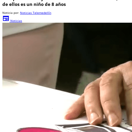
de ellos es un niño de 8 años
Noticia por:
Noticias Telemedellín
newspaper
Noticias