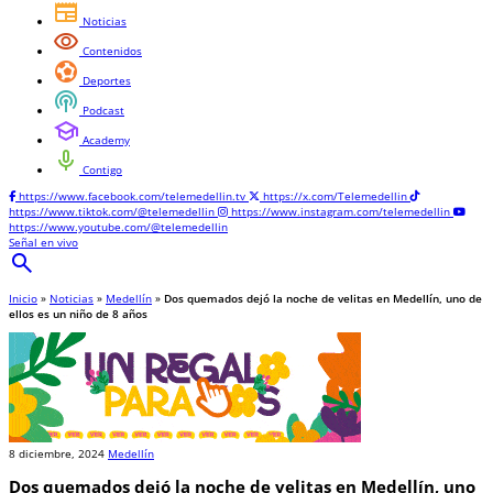
newspaper
Noticias
visibility
Contenidos
sports_and_outdoors
Deportes
podcasts
Podcast
school
Academy
mic
Contigo
https://www.facebook.com/telemedellin.tv
https://x.com/Telemedellin
https://www.tiktok.com/@telemedellin
https://www.instagram.com/telemedellin
https://www.youtube.com/@telemedellin
Señal en vivo
search
Inicio
»
Noticias
»
Medellín
»
Dos quemados dejó la noche de velitas en Medellín, uno de
ellos es un niño de 8 años
8 diciembre, 2024
Medellín
Dos quemados dejó la noche de velitas en Medellín, uno