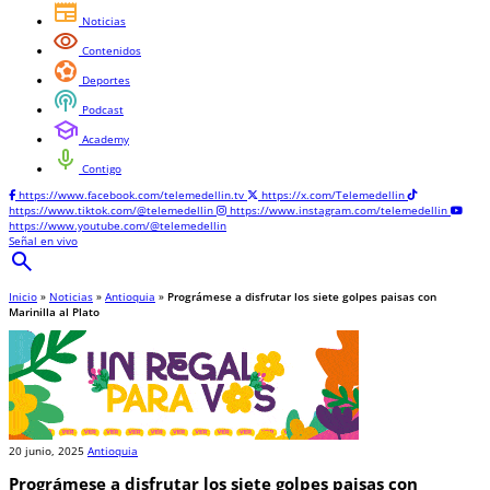
newspaper
Noticias
visibility
Contenidos
sports_and_outdoors
Deportes
podcasts
Podcast
school
Academy
mic
Contigo
https://www.facebook.com/telemedellin.tv
https://x.com/Telemedellin
https://www.tiktok.com/@telemedellin
https://www.instagram.com/telemedellin
https://www.youtube.com/@telemedellin
Señal en vivo
search
Inicio
»
Noticias
»
Antioquia
»
Prográmese a disfrutar los siete golpes paisas con
Marinilla al Plato
20 junio, 2025
Antioquia
Prográmese a disfrutar los siete golpes paisas con