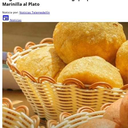
Marinilla al Plato
Noticia por:
Noticias Telemedellín
newspaper
Noticias