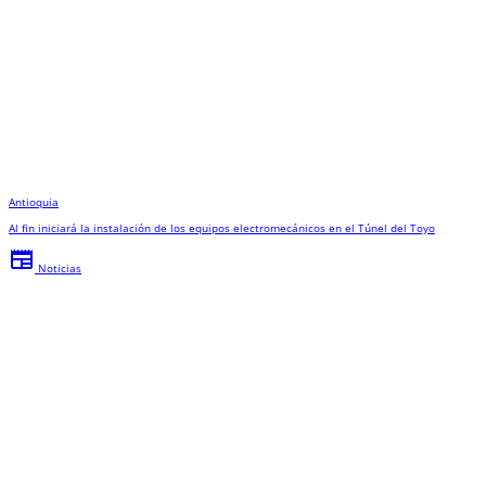
Antioquia
Al fin iniciará la instalación de los equipos electromecánicos en el Túnel del Toyo
newspaper
Noticias