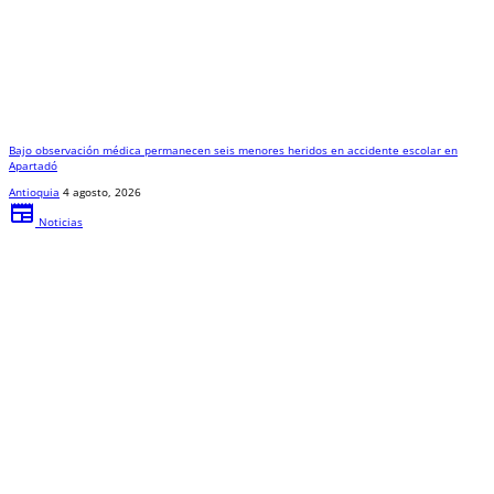
Bajo observación médica permanecen seis menores heridos en accidente escolar en
Apartadó
Antioquia
4 agosto, 2026
newspaper
Noticias