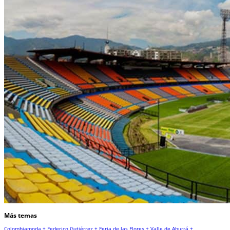
Más temas
Colombiamoda +
Federico Gutiérrez +
Feria de las Flores +
Valle de Aburrá +