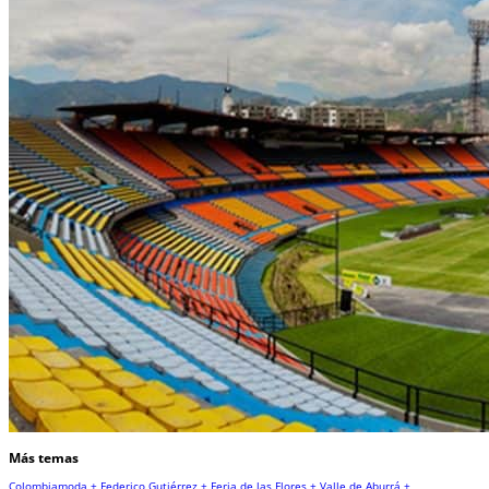
Más temas
Colombiamoda +
Federico Gutiérrez +
Feria de las Flores +
Valle de Aburrá +