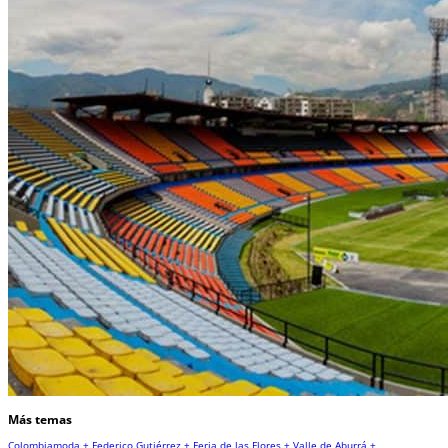
Más temas
Colombiamoda +
Federico Gutiérrez +
Feria de las Flores +
Valle de Aburrá +