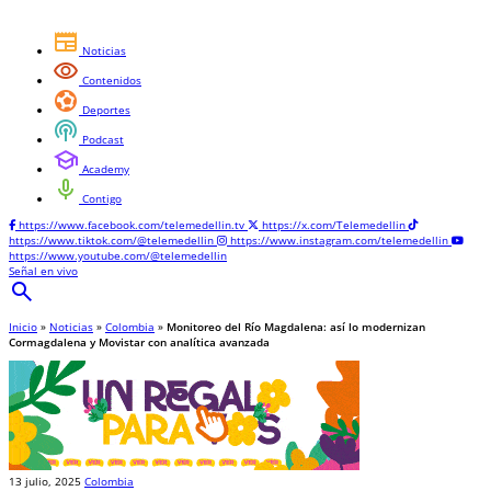
newspaper
Noticias
visibility
Contenidos
sports_and_outdoors
Deportes
podcasts
Podcast
school
Academy
mic
Contigo
https://www.facebook.com/telemedellin.tv
https://x.com/Telemedellin
https://www.tiktok.com/@telemedellin
https://www.instagram.com/telemedellin
https://www.youtube.com/@telemedellin
Señal en vivo
search
Inicio
»
Noticias
»
Colombia
»
Monitoreo del Río Magdalena: así lo modernizan
Cormagdalena y Movistar con analítica avanzada
13 julio, 2025
Colombia