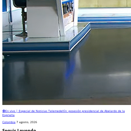
🔴En vivo | Especial de Noticias Telemedellín: posesión presidencial de Abelardo de la
Espriella
Colombia
7 agosto, 2026
Seguir Leyendo