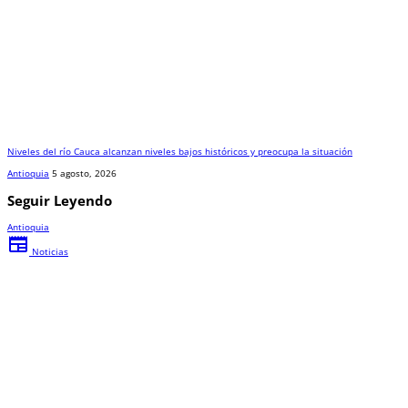
Niveles del río Cauca alcanzan niveles bajos históricos y preocupa la situación
Antioquia
5 agosto, 2026
Seguir Leyendo
Antioquia
newspaper
Noticias