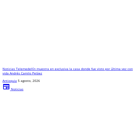
Noticias Telemedellín muestra en exclusiva la casa donde fue visto por última vez con
vida Andrés Camilo Peláez
Antioquia
5 agosto, 2026
newspaper
Noticias