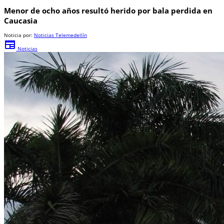
Menor de ocho años resultó herido por bala perdida en
Caucasia
Noticia por:
Noticias Telemedellín
newspaper
Noticias