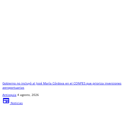
Gobierno no incluyó al José María Córdova en el CONPES que prioriza inversiones
aeroportuarias
Antioquia
4 agosto, 2026
newspaper
Noticias