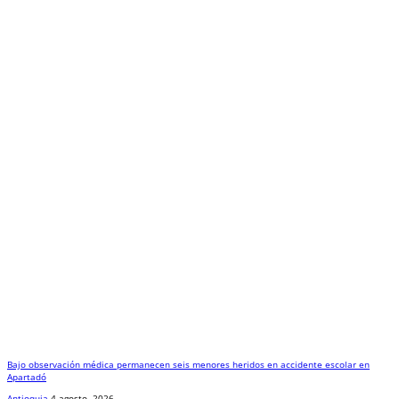
Bajo observación médica permanecen seis menores heridos en accidente escolar en
Apartadó
Antioquia
4 agosto, 2026