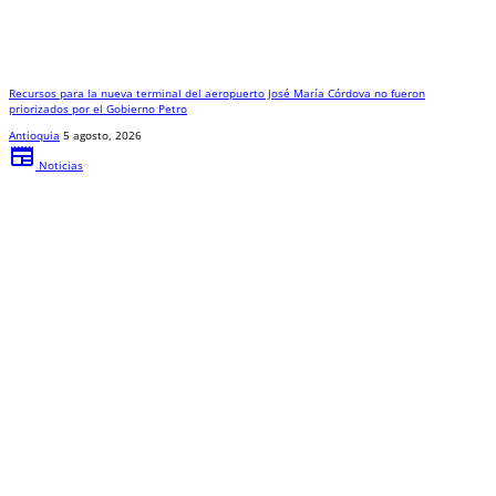
Recursos para la nueva terminal del aeropuerto José María Córdova no fueron
priorizados por el Gobierno Petro
Antioquia
5 agosto, 2026
newspaper
Noticias