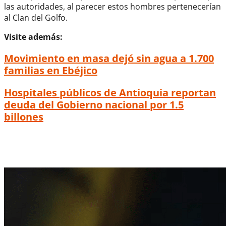
las autoridades, al parecer estos hombres pertenecerían
al Clan del Golfo.
Visite además:
Movimiento en masa dejó sin agua a 1.700
familias en Ebéjico
Hospitales públicos de Antioquia reportan
deuda del Gobierno nacional por 1.5
billones
Menor de ocho años resultó herido por bala
perdida en Caucasia