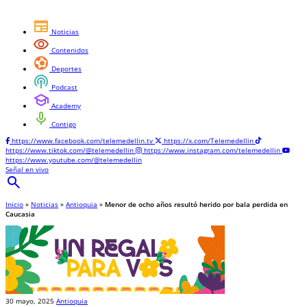
newspaper
Noticias
visibility
Contenidos
sports_and_outdoors
Deportes
podcasts
Podcast
school
Academy
mic
Contigo
https://www.facebook.com/telemedellin.tv
https://x.com/Telemedellin
https://www.tiktok.com/@telemedellin
https://www.instagram.com/telemedellin
https://www.youtube.com/@telemedellin
Señal en vivo
search
Inicio
»
Noticias
»
Antioquia
»
Menor de ocho años resultó herido por bala perdida en
Caucasia
30 mayo, 2025
Antioquia