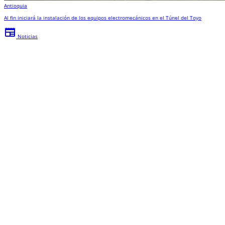
Antioquia
Al fin iniciará la instalación de los equipos electromecánicos en el Túnel del Toyo
newspaper
Noticias