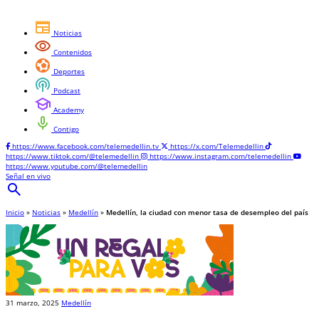
newspaper
Noticias
visibility
Contenidos
sports_and_outdoors
Deportes
podcasts
Podcast
school
Academy
mic
Contigo
https://www.facebook.com/telemedellin.tv
https://x.com/Telemedellin
https://www.tiktok.com/@telemedellin
https://www.instagram.com/telemedellin
https://www.youtube.com/@telemedellin
Señal en vivo
search
Inicio
»
Noticias
»
Medellín
»
Medellín, la ciudad con menor tasa de desempleo del país
31 marzo, 2025
Medellín