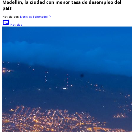
Medellín, la ciudad con menor tasa de desempleo del
país
Noticia por:
Noticias Telemedellín
newspaper
Noticias