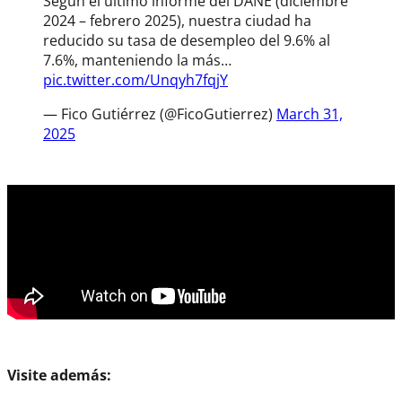
Según el último informe del DANE (diciembre
2024 – febrero 2025), nuestra ciudad ha
reducido su tasa de desempleo del 9.6% al
7.6%, manteniendo la más…
pic.twitter.com/Unqyh7fqjY
— Fico Gutiérrez (@FicoGutierrez)
March 31,
2025
Visite además: