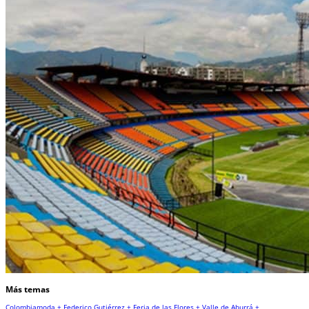
Más temas
Colombiamoda +
Federico Gutiérrez +
Feria de las Flores +
Valle de Aburrá +