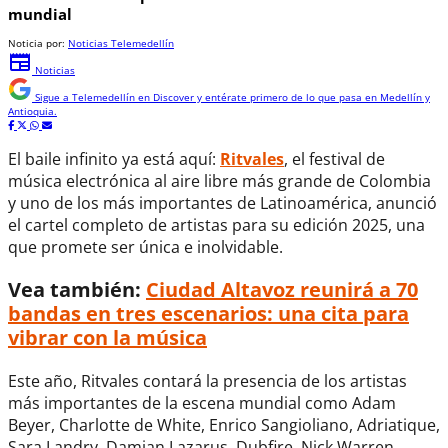
mundial
Noticia por:
Noticias Telemedellín
newspaper
Noticias
Sigue a
Telemedellín
en Discover y entérate primero de lo que pasa en Medellín y
Antioquia.
El baile infinito ya está aquí:
Ritvales
, el festival de
música electrónica al aire libre más grande de Colombia
y uno de los más importantes de Latinoamérica, anunció
el cartel completo de artistas para su edición 2025, una
que promete ser única e inolvidable.
Vea también:
Ciudad Altavoz reunirá a 70
bandas en tres escenarios: una cita para
vibrar con la música
Este año, Ritvales contará la presencia de los artistas
más importantes de la escena mundial como Adam
Beyer, Charlotte de White, Enrico Sangioliano, Adriatique,
Sara Landry, Damian Lazarus, Dubfire, Nick Warren,