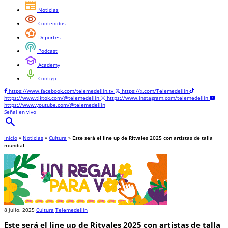
newspaper
Noticias
visibility
Contenidos
sports_and_outdoors
Deportes
podcasts
Podcast
school
Academy
mic
Contigo
https://www.facebook.com/telemedellin.tv
https://x.com/Telemedellin
https://www.tiktok.com/@telemedellin
https://www.instagram.com/telemedellin
https://www.youtube.com/@telemedellin
Señal en vivo
search
Inicio
»
Noticias
»
Cultura
»
Este será el line up de Ritvales 2025 con artistas de talla
mundial
8 julio, 2025
Cultura
Telemedellín
Este será el line up de Ritvales 2025 con artistas de talla