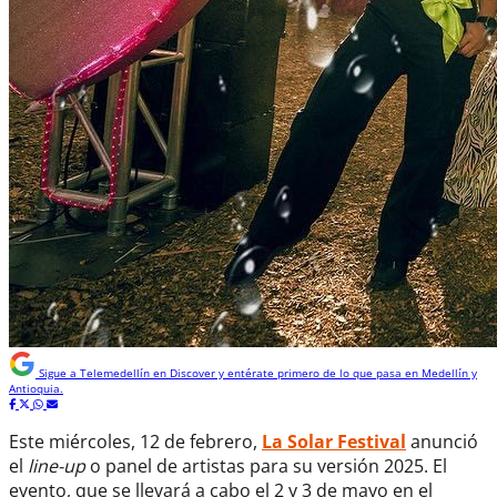
Sigue a
Telemedellín
en Discover y entérate primero de lo que pasa en Medellín y
Antioquia.
Este miércoles, 12 de febrero,
La Solar Festival
anunció
el
line-up
o panel de artistas para su versión 2025. El
evento, que se llevará a cabo el 2 y 3 de mayo en el