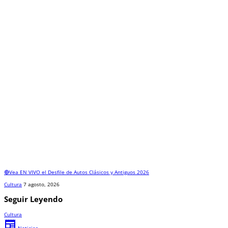
🔴Vea EN VIVO el Desfile de Autos Clásicos y Antiguos 2026
Cultura
7 agosto, 2026
Seguir Leyendo
Cultura
newspaper
Noticias