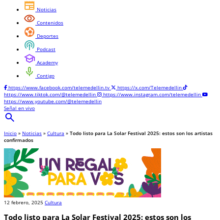
newspaper
Noticias
visibility
Contenidos
sports_and_outdoors
Deportes
podcasts
Podcast
school
Academy
mic
Contigo
https://www.facebook.com/telemedellin.tv
https://x.com/Telemedellin
https://www.tiktok.com/@telemedellin
https://www.instagram.com/telemedellin
https://www.youtube.com/@telemedellin
Señal en vivo
search
Inicio
»
Noticias
»
Cultura
»
Todo listo para La Solar Festival 2025: estos son los artistas
confirmados
12 febrero, 2025
Cultura
Todo listo para La Solar Festival 2025: estos son los