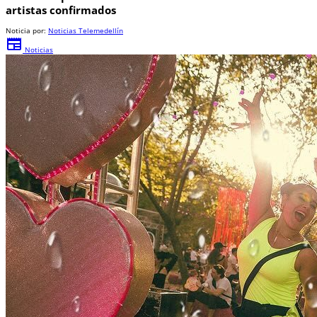
artistas confirmados
Noticia por:
Noticias Telemedellín
newspaper
Noticias