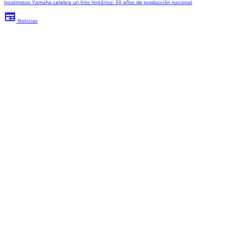
Incolmotos Yamaha celebra un hito histórico: 50 años de producción nacional
newspaper
Noticias