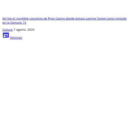
Así fue el increíble concierto de Ryan Castro donde estuvo Lamine Yamal como invitado
en la Comuna 13
Cultura
7 agosto, 2026
newspaper
Noticias