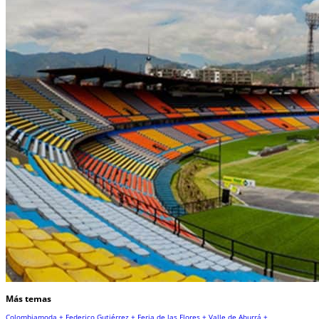
Más temas
Colombiamoda +
Federico Gutiérrez +
Feria de las Flores +
Valle de Aburrá +