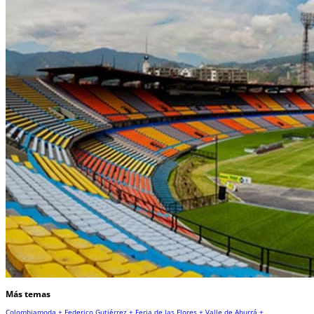
Más temas
Colombiamoda +
Federico Gutiérrez +
Feria de las Flores +
Valle de Aburrá +