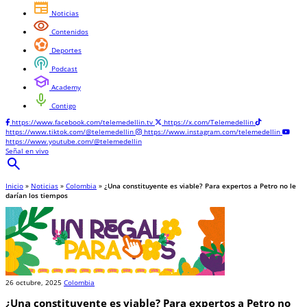
newspaper
Noticias
visibility
Contenidos
sports_and_outdoors
Deportes
podcasts
Podcast
school
Academy
mic
Contigo
https://www.facebook.com/telemedellin.tv
https://x.com/Telemedellin
https://www.tiktok.com/@telemedellin
https://www.instagram.com/telemedellin
https://www.youtube.com/@telemedellin
Señal en vivo
search
Inicio
»
Noticias
»
Colombia
»
¿Una constituyente es viable? Para expertos a Petro no le
darían los tiempos
26 octubre, 2025
Colombia
¿Una constituyente es viable? Para expertos a Petro no