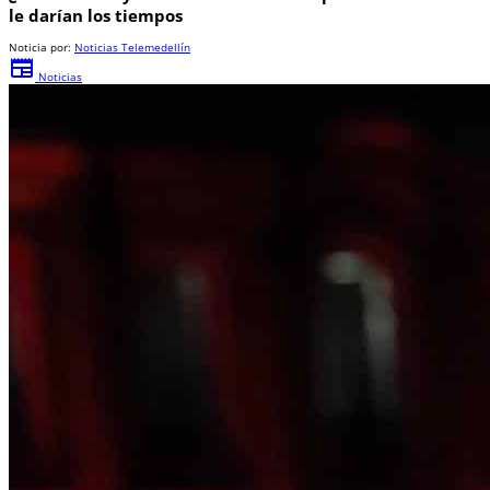
le darían los tiempos
Noticia por:
Noticias Telemedellín
newspaper
Noticias