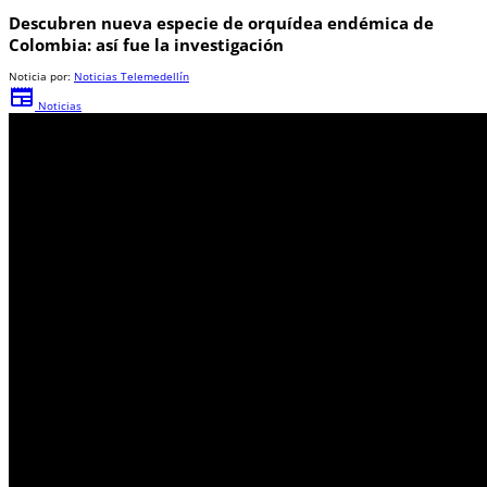
Descubren nueva especie de orquídea endémica de
Colombia: así fue la investigación
Noticia por:
Noticias Telemedellín
newspaper
Noticias