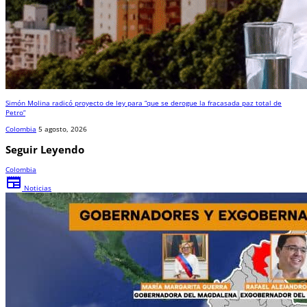
Simón Molina radicó proyecto de ley para “que se derogue la fracasada paz total de
Petro”
Colombia
5 agosto, 2026
Seguir Leyendo
Colombia
newspaper
Noticias