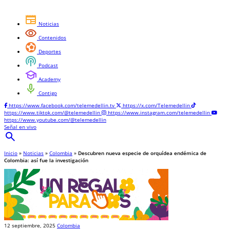
newspaper
Noticias
visibility
Contenidos
sports_and_outdoors
Deportes
podcasts
Podcast
school
Academy
mic
Contigo
https://www.facebook.com/telemedellin.tv
https://x.com/Telemedellin
https://www.tiktok.com/@telemedellin
https://www.instagram.com/telemedellin
https://www.youtube.com/@telemedellin
Señal en vivo
search
Inicio
»
Noticias
»
Colombia
»
Descubren nueva especie de orquídea endémica de
Colombia: así fue la investigación
12 septiembre, 2025
Colombia