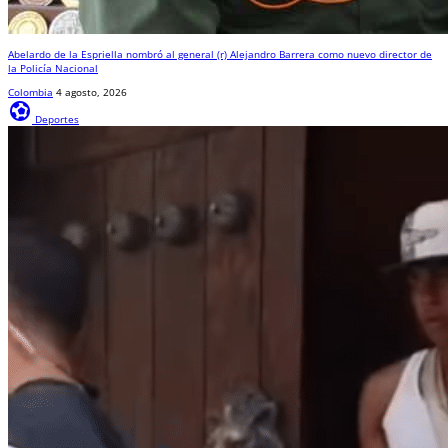
Abelardo de la Espriella nombró al general (r) Alejandro Barrera como nuevo director de
la Policía Nacional
Colombia
4 agosto, 2026
sports_and_outdoors
Deportes