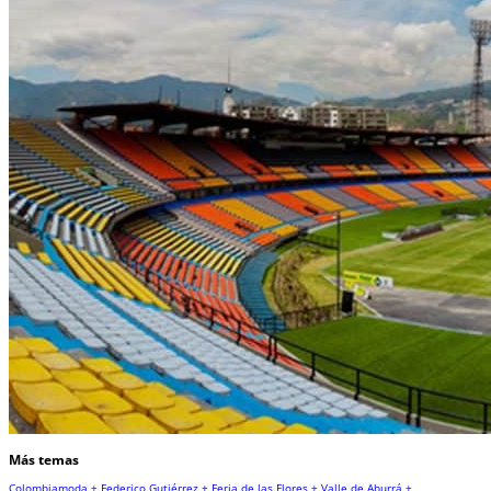
Más temas
Colombiamoda +
Federico Gutiérrez +
Feria de las Flores +
Valle de Aburrá +