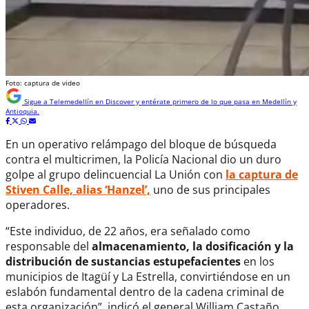
Foto: captura de video
Sigue a
Telemedellín
en Discover y entérate primero de lo que pasa en Medellín y
Antioquia.
En un operativo relámpago del bloque de búsqueda
contra el multicrimen, la Policía Nacional dio un duro
golpe al grupo delincuencial La Unión con
la captura de
Stiven Calle, alias ‘Hanzel’,
uno de sus principales
operadores.
“Este individuo, de 22 años, era señalado como
responsable del
almacenamiento, la dosificación y la
distribución de sustancias estupefacientes
en los
municipios de Itagüí y La Estrella, convirtiéndose en un
eslabón fundamental dentro de la cadena criminal de
esta organización”, indicó el general William Castaño,