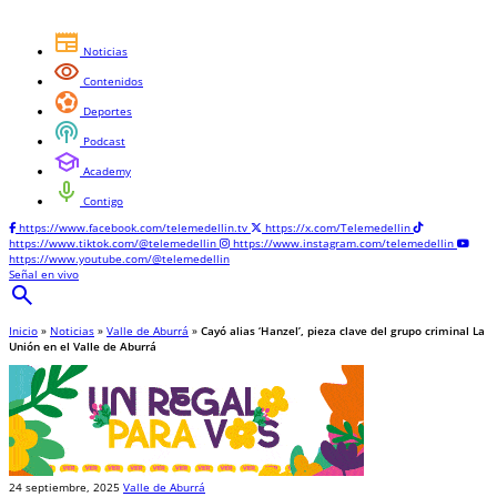
newspaper
Noticias
visibility
Contenidos
sports_and_outdoors
Deportes
podcasts
Podcast
school
Academy
mic
Contigo
https://www.facebook.com/telemedellin.tv
https://x.com/Telemedellin
https://www.tiktok.com/@telemedellin
https://www.instagram.com/telemedellin
https://www.youtube.com/@telemedellin
Señal en vivo
search
Inicio
»
Noticias
»
Valle de Aburrá
»
Cayó alias ‘Hanzel’, pieza clave del grupo criminal La
Unión en el Valle de Aburrá
24 septiembre, 2025
Valle de Aburrá