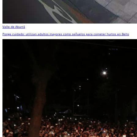
Valle de Aburrá
Ponga cuidado: utilizan adultos mayores como señuelos para cometer hurtos en Bello