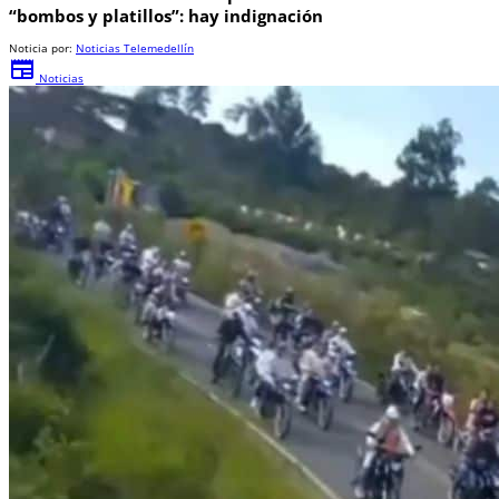
“bombos y platillos”: hay indignación
Noticia por:
Noticias Telemedellín
newspaper
Noticias