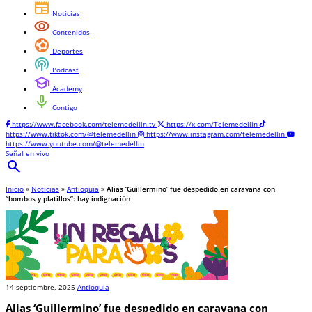
newspaper
Noticias
visibility
Contenidos
sports_and_outdoors
Deportes
podcasts
Podcast
school
Academy
mic
Contigo
https://www.facebook.com/telemedellin.tv
https://x.com/Telemedellin
https://www.tiktok.com/@telemedellin
https://www.instagram.com/telemedellin
https://www.youtube.com/@telemedellin
Señal en vivo
search
Inicio
»
Noticias
»
Antioquia
»
Alias ‘Guillermino’ fue despedido en caravana con
“bombos y platillos”: hay indignación
14 septiembre, 2025
Antioquia
Alias ‘Guillermino’ fue despedido en caravana con