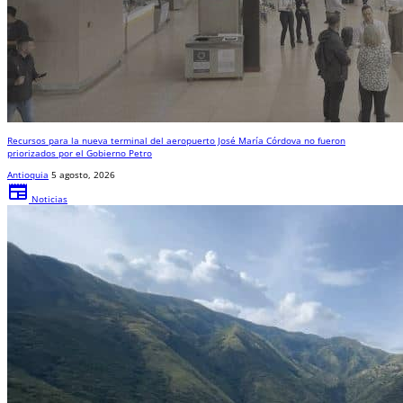
Recursos para la nueva terminal del aeropuerto José María Córdova no fueron
priorizados por el Gobierno Petro
Antioquia
5 agosto, 2026
newspaper
Noticias