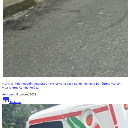
Noticias Telemedellín muestra en exclusiva la casa donde fue visto por última vez con
vida Andrés Camilo Peláez
Antioquia
5 agosto, 2026
newspaper
Noticias