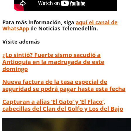
Para más información, siga
aquí el canal de
WhatsApp
de Noticias Telemedellín.
Visite además
¿Lo sintió? Fuerte sismo sacudió a
Antioquia en la madrugada de este
domingo
Nueva factura de la tasa especial de
seguridad se podrá pagar hasta esta fecha
Capturan a alias ‘El Gato’ y ‘El Flaco’,
cabecillas del Clan del Golfo y Los del Bajo