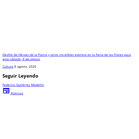
Desfile de Héroes de la Patria y otros increíbles eventos en la Feria de las Flores para
este sábado, 8 de agosto
Cultura
8 agosto, 2026
Seguir Leyendo
Federico Gutiérrez
Medellín
newspaper
Noticias