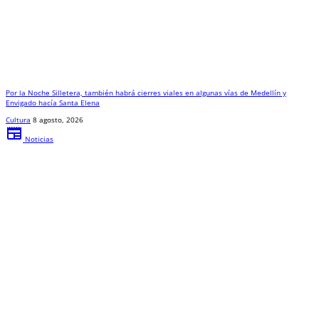
Por la Noche Silletera, también habrá cierres viales en algunas vías de Medellín y
Envigado hacía Santa Elena
Cultura
8 agosto, 2026
newspaper
Noticias