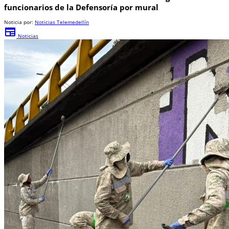
funcionarios de la Defensoría por mural
Noticia por:
Noticias Telemedellín
newspaper
Noticias