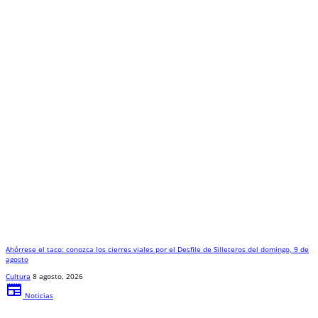
Ahórrese el taco: conozca los cierres viales por el Desfile de Silleteros del domingo, 9 de
agosto
Cultura
8 agosto, 2026
newspaper
Noticias