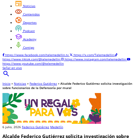
newspaper
Noticias
visibility
Contenidos
sports_and_outdoors
Deportes
podcasts
Podcast
school
Academy
mic
Contigo
https://www.facebook.com/telemedellin.tv
https://x.com/Telemedellin
https://www.tiktok.com/@telemedellin
https://www.instagram.com/telemedellin
https://www.youtube.com/@telemedellin
Señal en vivo
search
Inicio
»
Noticias
»
Federico Gutiérrez
»
Alcalde Federico Gutiérrez solicita investigación
sobre funcionarios de la Defensoría por mural
6 julio, 2026
Federico Gutiérrez
Medellín
Alcalde Federico Gutiérrez solicita investigación sobre